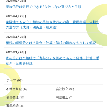
2026年5月25日
家族信託は銀行でできる?失敗しない選び方と手順
2026年4月25日
遠隔地でも安心｜相続の手続き代行の内容・費用相場・依頼先
の選び方（成田・四街道・柏周辺）
2026年4月25日
相続の遺留分とは？割合・計算・請求の流れをやさしく解説
2026年3月26日
寄与分とは？相続で「寄与分」を認めてもらう要件・計算・手
続き・証拠を解説
テーマ
(93)
不動産登記
会社設立
(14)
(33)
債務整理
司法書士
(10)
(7)
遺産相続
(35)