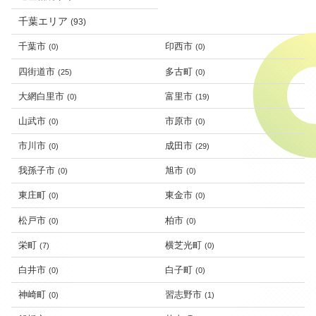
千葉エリア
(93)
千葉市
印西市
(0)
(0)
四街道市
多古町
(25)
(0)
大網白里市
富里市
(0)
(19)
山武市
市原市
(0)
(0)
市川市
成田市
(0)
(29)
我孫子市
旭市
(0)
(0)
東庄町
東金市
(0)
(0)
松戸市
柏市
(0)
(0)
栄町
横芝光町
(7)
(0)
白井市
白子町
(0)
(0)
神崎町
習志野市
(0)
(1)