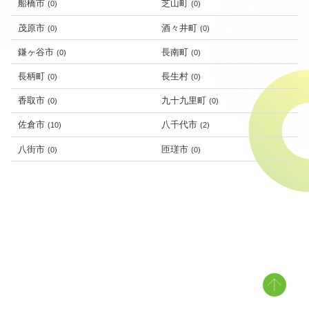
船橋市
芝山町
(0)
(0)
茂原市
酒々井町
(0)
(0)
鎌ヶ谷市
長南町
(0)
(0)
長柄町
長生村
(0)
(0)
香取市
九十九里町
(0)
(0)
佐倉市
八千代市
(10)
(2)
八街市
匝瑳市
(0)
(0)