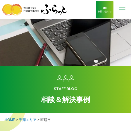
STAFF BLOG
相談＆解決事例
HOME
>
千葉エリア
>
匝瑳市