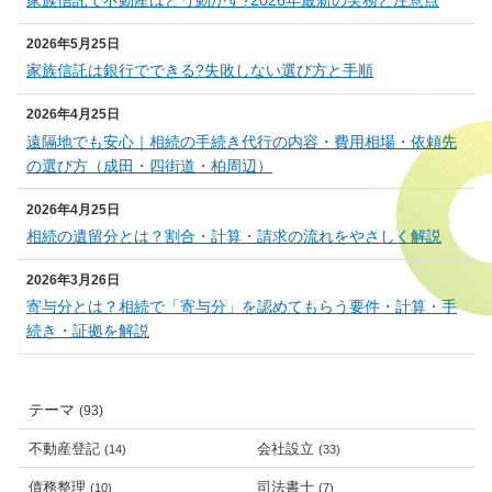
2026年5月25日
家族信託は銀行でできる?失敗しない選び方と手順
2026年4月25日
遠隔地でも安心｜相続の手続き代行の内容・費用相場・依頼先
の選び方（成田・四街道・柏周辺）
2026年4月25日
相続の遺留分とは？割合・計算・請求の流れをやさしく解説
2026年3月26日
寄与分とは？相続で「寄与分」を認めてもらう要件・計算・手
続き・証拠を解説
テーマ
(93)
不動産登記
会社設立
(14)
(33)
債務整理
司法書士
(10)
(7)