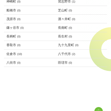
神崎町
習志野市
(0)
(1)
船橋市
芝山町
(0)
(0)
茂原市
酒々井町
(0)
(0)
鎌ヶ谷市
長南町
(0)
(0)
長柄町
長生村
(0)
(0)
香取市
九十九里町
(0)
(0)
佐倉市
八千代市
(10)
(2)
八街市
匝瑳市
(0)
(0)