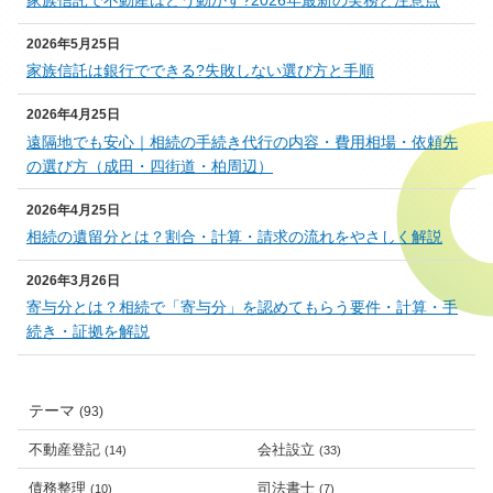
2026年5月25日
家族信託は銀行でできる?失敗しない選び方と手順
2026年4月25日
遠隔地でも安心｜相続の手続き代行の内容・費用相場・依頼先
の選び方（成田・四街道・柏周辺）
2026年4月25日
相続の遺留分とは？割合・計算・請求の流れをやさしく解説
2026年3月26日
寄与分とは？相続で「寄与分」を認めてもらう要件・計算・手
続き・証拠を解説
テーマ
(93)
不動産登記
会社設立
(14)
(33)
債務整理
司法書士
(10)
(7)