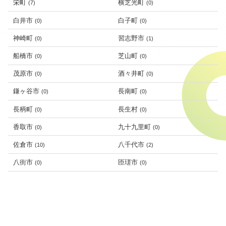
栄町
横芝光町
(7)
(0)
白井市
白子町
(0)
(0)
神崎町
習志野市
(0)
(1)
船橋市
芝山町
(0)
(0)
茂原市
酒々井町
(0)
(0)
鎌ヶ谷市
長南町
(0)
(0)
長柄町
長生村
(0)
(0)
香取市
九十九里町
(0)
(0)
佐倉市
八千代市
(10)
(2)
八街市
匝瑳市
(0)
(0)