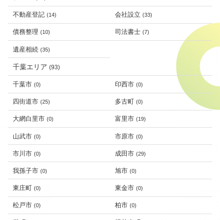
不動産登記
会社設立
(14)
(33)
債務整理
司法書士
(10)
(7)
遺産相続
(35)
千葉エリア
(93)
千葉市
印西市
(0)
(0)
四街道市
多古町
(25)
(0)
大網白里市
富里市
(0)
(19)
山武市
市原市
(0)
(0)
市川市
成田市
(0)
(29)
我孫子市
旭市
(0)
(0)
東庄町
東金市
(0)
(0)
松戸市
柏市
(0)
(0)