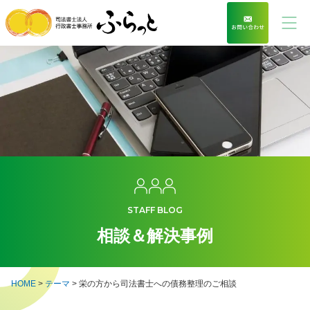
STAFF BLOG
相談＆解決事例
HOME
>
テーマ
>
栄の方から司法書士への債務整理のご相談